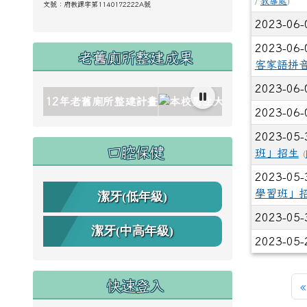
/
教導處
)
文號：
府教課字第1140172222A號
2023-06
2023-06
老舊廁所整建成果
客家語拼音
2023-06
ink to https://www.cdps.hlc.edu.tw/uploads/tad_blocks/ima
ink to https://www.cdps.hlc.edu.tw/uploads/tad_blocks/im
ink to https://www.cdps.hlc.edu.tw/uploads/tad_blocks/im
ink to https://www.cdps.hlc.edu.tw/uploads/tad_blocks/im
ink to https://www.cdps.hlc.edu.tw/uploads/tad_blocks/im
link to https://www.cdps.hlc.edu.tw/u
l
2023-06
2023-05
口腔保健
班」招生
(
2023-05
學習班」
潔牙(低年級)
2023-05
潔牙(中高年級)
2023-05
快速登入
«