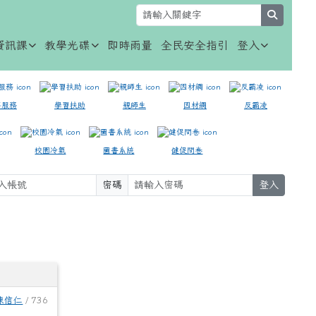
search
資訊課
教學光碟
即時雨量
全民安全指引
登入
事服務
學習扶助
親師生
因材網
反霸凌
校園冷氣
圖書系統
健促問卷
密碼
登入
⏸
陳信仁
/ 736