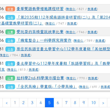
-06
臺華雙語教學增能課程研習
研習
(
陳信仁
/ 821 /
教導處
)
-06
「第2035期112年閩南語拼音研習班(二)」及「第204
公告
基礎暨教學研習班(二)」
(
陳信仁
/ 747 /
教導處
)
-06
愛玩耍的茶精靈說故事比賽
比賽
(
陳信仁
/ 746 /
教導處
)
ge/gallery_511959_1_oez.jpg title= rel=fgallery511959 cl
age/gallery_511959_2_dQJ.jpg title= rel=fgallery511959 cl
age/gallery_511959_3_4Oh.jpg title= rel=fgallery511959 c
age/gallery_511959_4_sSR.jpg title= rel=fgallery511959 cl
age/gallery_511959_5_htO.jpg title= rel=fgallery511959 c
ploads/tad_blocks/image/gallery_511959_6_wMu.jpg ti
ink to https://www.cdps.hlc.edu.tw/uploads/tad_blo
link to https://www.cdps.hlc.ed
link to https://www.cdps.hlc
link to https://www.cdps.hl
link to https://www.cdps.hl
link to https://www.cdps.hl
link to https://www.cdps.hl
link to ht
-06
「機電整合」—科學探究與實作
公告
(
陳信仁
/ 789 /
教導處
)
-31
原住民族語言臺北學習中心112學年度暑期「其他類
公告
陳信仁
/ 784 /
教導處
)
-31
臺北學習中心112學年度暑期「族語學習班」及「教
公告
招生
(
陳信仁
/ 813 /
教導處
)
-31
尬科學2nd-科學演示擂台賽
比賽
(
陳信仁
/ 770 /
教導處
)
-25
「全民英檢」學童版-「小學英檢」
公告
(
陳信仁
/ 691 /
教導
第一頁
上一頁
(目前頁次)
下
‹
1
2
3
4
5
6
7
8
9
10
›