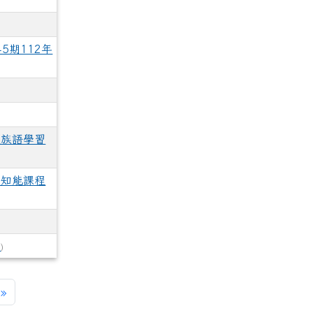
5期112年
ass=fancybox_gallery511959
ass=fancybox_gallery511959
lass=fancybox_gallery511959
ass=fancybox_gallery511959
lass=fancybox_gallery511959
tle=因此申請112年老舊廁所整建計畫。 rel=fgallery511959 class=fanc
cks/image/gallery_511959_7_c2i.jpg title=本校男生大便器比例
u.tw/uploads/tad_blocks/image/gallery_511959_8_sd8.png t
.edu.tw/uploads/tad_blocks/image/gallery_511959_1_oez.jp
c.edu.tw/uploads/tad_blocks/image/gallery_511959_2_dQJ.jp
c.edu.tw/uploads/tad_blocks/image/gallery_511959_3_4Oh.j
c.edu.tw/uploads/tad_blocks/image/gallery_511959_4_sSR.j
c.edu.tw/uploads/tad_blocks/image/gallery_511959_5_htO.j
tps://www.cdps.hlc.edu.tw/uploads/tad_blocks/image/
link to https://www.cdps.
l
型族語學習
學知能課程
處
)
一頁
最後頁
»