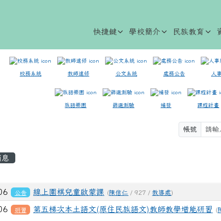
快捷鍵
學校簡介
民族教育
校務系統
教師進修
公文系統
處務公告
人
族語樂園
篩選測驗
補發
課程計畫
帳號
容區域
消息
列表
-06
線上圍棋兒童啟蒙課
公告
(
陳信仁
/ 927 /
教導處
)
-06
第五梯次本土語文(原住民族語文)教師教學增能研習
研習
(