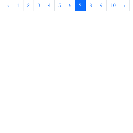
第一頁
上一頁
(目前頁次)
下
‹
1
2
3
4
5
6
7
8
9
10
›