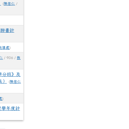
」
(
陳信仁
/
與聊書計
ass=fancybox_gallery511959
ass=fancybox_gallery511959
lass=fancybox_gallery511959
ass=fancybox_gallery511959
ass=fancybox_gallery511959
tle=因此申請112年老舊廁所整建計畫。 rel=fgallery511959 class=fancy
cks/image/gallery_511959_7_c2i.jpg title=本校男生大便器比例
u.tw/uploads/tad_blocks/image/gallery_511959_8_sd8.png t
.edu.tw/uploads/tad_blocks/image/gallery_511959_1_oez.jp
c.edu.tw/uploads/tad_blocks/image/gallery_511959_2_dQJ.jp
c.edu.tw/uploads/tad_blocks/image/gallery_511959_3_4Oh.j
c.edu.tw/uploads/tad_blocks/image/gallery_511959_4_sSR.jp
c.edu.tw/uploads/tad_blocks/image/gallery_511959_5_htO.jp
tps://www.cdps.hlc.edu.tw/uploads/tad_blocks/image/
link to https://www.cdps.
l
教導處
)
仁
/ 906 /
教
學分班》及
族）
(
陳信仁
處
)
2學年度計