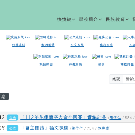
快捷鍵
學校簡介
民族教育
校務系統
教師進修
公文系統
處務公告
人
族語樂園
篩選測驗
補發
課程計畫
帳號
容區域
消息
列表
-12
「112年花蓮蘭亭大會全國賽」實施計畫
公告
(
陳信仁
/ 884 
-09
「自主閱讀」論文徵稿
公告
(
陳信仁
/ 754 /
教導處
)