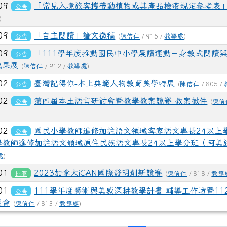
-09
「常見入境旅客攜帶動植物或其產品檢疫規定參考表
公告
)
-09
「自主閱讀」論文徵稿
公告
(
陳信仁
/ 915 /
教導處
)
-09
「111學年度推動國民中小學晨讀運動－身教式閱讀
公告
成果展
(
陳信仁
/ 912 /
教導處
)
ge/gallery_511959_1_oez.jpg title= rel=fgallery511959 cl
age/gallery_511959_2_dQJ.jpg title= rel=fgallery511959 cl
age/gallery_511959_3_4Oh.jpg title= rel=fgallery511959 c
age/gallery_511959_4_sSR.jpg title= rel=fgallery511959 cl
age/gallery_511959_5_htO.jpg title= rel=fgallery511959 cl
ploads/tad_blocks/image/gallery_511959_6_wMu.jpg ti
ink to https://www.cdps.hlc.edu.tw/uploads/tad_blo
link to https://www.cdps.hlc.ed
link to https://www.cdps.hlc
link to https://www.cdps.hl
link to https://www.cdps.hl
link to https://www.cdps.hl
link to https://www.cdps.hl
link to ht
-02
臺灣記得你-本土典範人物教育美學特展
公告
(
陳信仁
/ 805 /
-02
第四屆本土語言研討會暨教學教案競賽-教案徵件
公告
(
陳信
-02
國民小學教師進修加註語文領域客家語文專長24以上
公告
學教師進修加註語文領域原住民族語文專長24以上學分班（阿美
處
)
-01
2023加拿大iCAN國際發明創新競賽
比賽
(
陳信仁
/ 818 /
教導
-01
111學年度藝術與美感深耕教學計畫-輔導工作坊暨11
公告
明會
(
陳信仁
/ 813 /
教導處
)