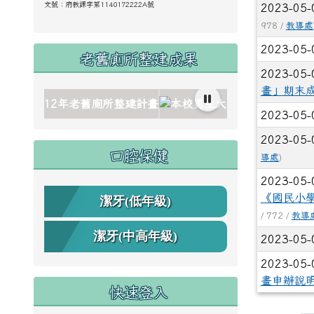
文號：
府教課字第1140172222A號
2023-05
978 /
教導處
2023-05
老舊廁所整建成果
2023-05
畫」期末
ink to https://www.cdps.hlc.edu.tw/uploads/tad_blocks/ima
ink to https://www.cdps.hlc.edu.tw/uploads/tad_blocks/im
ink to https://www.cdps.hlc.edu.tw/uploads/tad_blocks/im
ink to https://www.cdps.hlc.edu.tw/uploads/tad_blocks/im
ink to https://www.cdps.hlc.edu.tw/uploads/tad_blocks/im
link to https://www.cdps.hlc.edu.tw/u
l
2023-05
2023-05
口腔保健
導處
)
2023-05
《國民小
潔牙(低年級)
/ 772 /
教導
潔牙(中高年級)
2023-05
2023-05
畫申辦說
快速登入