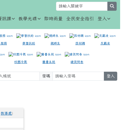
search
資訊課
教學光碟
即時雨量
全民安全指引
登入
事服務
學習扶助
親師生
因材網
反霸凌
校園冷氣
圖書系統
健促問卷
密碼
登入
⏸
/
教導處
)