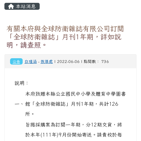
頁尾區域
主內容區域
本站消息
⏸
有關本府與全球防衛雜誌有限公司訂閱
「全球防衛雜誌」月刊1年期，詳如說
明，請查照。
公告
白瑾涵
-
教導處
| 2022-06-06 | 點閱數： 736
說明：
本府致贈本縣公立國民中小學及體育中學圖書
一、
館「全球防衛雜誌」月刊1年期，共計126
所。
旨揭採購案為訂閱一年期，分12期交貨，將
於本年(111年)9月份開始寄送。請貴校於每