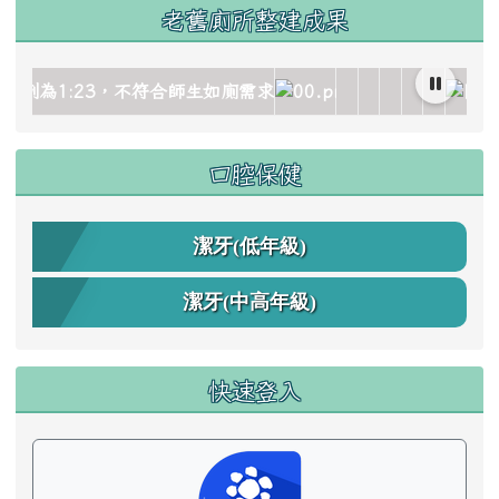
老舊廁所整建成果
age/gallery_511959_1_oez.jpg title= rel=fgallery511959 cl
image/gallery_511959_2_dQJ.jpg title= rel=fgallery511959
ks/image/gallery_511959_3_4Oh.jpg title= rel=fgallery511
ocks/image/gallery_511959_4_sSR.jpg title= rel=fgallery5
_blocks/image/gallery_511959_5_htO.jpg title= rel=fgaller
c.edu.tw/uploads/tad_blocks/image/gallery_511959_6_
link to https://www.cdps.hlc.edu.tw/upload
link to https://www.
link to https://
link to https
link to htt
link to 
link t
口腔保健
潔牙(低年級)
潔牙(中高年級)
快速登入