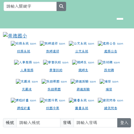
崇德國小
跳至主內容區
search
校務系統
教師進修
公文系統
處務公告
人事服務
學習扶助
親師生
因材網
反霸凌
族語樂園
篩選測驗
補發
課程計畫
校園冷氣
圖書系統
健促問卷
帳號
密碼
登入