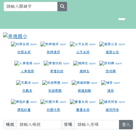
崇德國小
跳至主內容區
search
校務系統
教師進修
公文系統
處務公告
人事服務
學習扶助
親師生
因材網
反霸凌
族語樂園
篩選測驗
補發
課程計畫
校園冷氣
圖書系統
健促問卷
帳號
密碼
登入