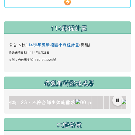
左邊區域內容
114課程計畫
公告本校
114學年度崇德國小課程計畫
(點選)
通過備查日期：114年8月28日
文號：
府教課字第1140172222A號
老舊廁所整建成果
age/gallery_511959_1_oez.jpg title= rel=fgallery511959 c
/image/gallery_511959_2_dQJ.jpg title= rel=fgallery511959
ks/image/gallery_511959_3_4Oh.jpg title= rel=fgallery511
locks/image/gallery_511959_4_sSR.jpg title= rel=fgallery5
_blocks/image/gallery_511959_5_htO.jpg title= rel=fgalle
c.edu.tw/uploads/tad_blocks/image/gallery_511959_6_
link to https://www.cdps.hlc.edu.tw/uploa
link to https://www.
link to https:/
link to https
link to ht
link to 
link 
口腔保健