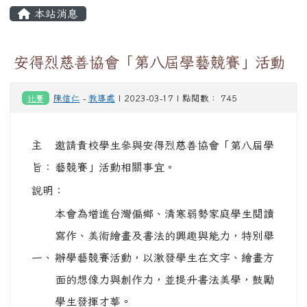
頁尾區域
主內容區域
本站消息
⏸
安得烈慈善協會「第八屆學藝競賽」活動
比賽
陳信仁
-
教導處
| 2023-03-17 | 點閱數： 745
主
邀請貴校學生參與安得烈慈善協會「第八屆學
旨：
藝競賽」活動相關事宜。
說明：
本會為增進台灣偏鄉、清寒弱勢家庭學生閱讀
寫作、美術繪畫及書法的興趣與能力，特別舉
一、
辦學藝競賽活動，以激發學生在文字、繪畫方
面的想像力與創作力，並提升書法美學，鼓勵
學生發揮才華。