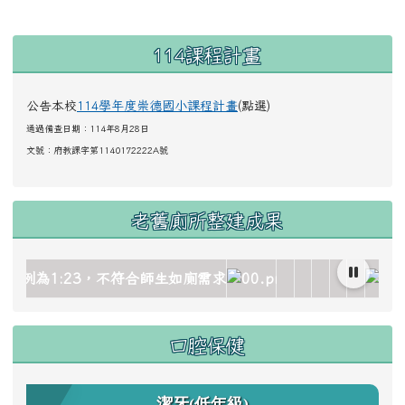
左邊區域內容
114課程計畫
公告本校
114學年度崇德國小課程計畫
(點選)
通過備查日期：114年8月28日
文號：
府教課字第1140172222A號
老舊廁所整建成果
age/gallery_511959_1_oez.jpg title= rel=fgallery511959 c
/image/gallery_511959_2_dQJ.jpg title= rel=fgallery51195
ks/image/gallery_511959_3_4Oh.jpg title= rel=fgallery511
locks/image/gallery_511959_4_sSR.jpg title= rel=fgallery5
_blocks/image/gallery_511959_5_htO.jpg title= rel=fgalle
c.edu.tw/uploads/tad_blocks/image/gallery_511959_6_
link to https://www.cdps.hlc.edu.tw/uploa
link to https://www
link to https:/
link to http
link to ht
link to
link 
口腔保健
潔牙(低年級)