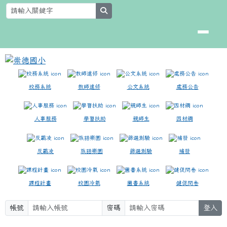
崇德國小
跳至主內容區
search
校務系統
教師進修
公文系統
處務公告
人事服務
學習扶助
親師生
因材網
反霸凌
族語樂園
篩選測驗
補發
課程計畫
校園冷氣
圖書系統
健促問卷
帳號
密碼
登入