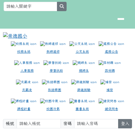
崇德國小
跳至主內容區
search
校務系統
教師進修
公文系統
處務公告
人事服務
學習扶助
親師生
因材網
反霸凌
族語樂園
篩選測驗
補發
課程計畫
校園冷氣
圖書系統
健促問卷
帳號
密碼
登入