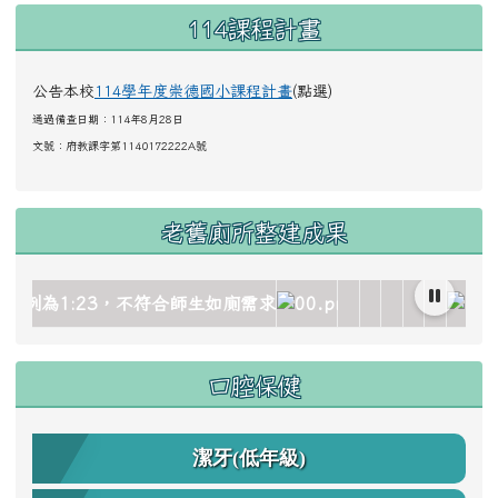
左邊區域內容
114課程計畫
公告本校
114學年度崇德國小課程計畫
(點選)
通過備查日期：114年8月28日
文號：
府教課字第1140172222A號
老舊廁所整建成果
mage/gallery_511959_1_oez.jpg title= rel=fgallery511959 c
/image/gallery_511959_2_dQJ.jpg title= rel=fgallery51195
cks/image/gallery_511959_3_4Oh.jpg title= rel=fgallery51
locks/image/gallery_511959_4_sSR.jpg title= rel=fgallery
d_blocks/image/gallery_511959_5_htO.jpg title= rel=fgalle
lc.edu.tw/uploads/tad_blocks/image/gallery_511959_6
link to https://www.cdps.hlc.edu.tw/uploa
link to https://www
link to https:
link to http
link to h
link to
link 
口腔保健
潔牙(低年級)