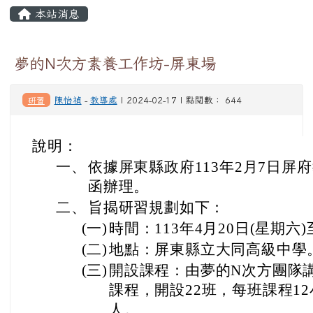
頁尾區域
主內容區域
本站消息
⏸
夢的N次方素養工作坊-屏東場
研習
陳怡禎
-
教導處
| 2024-02-17 | 點閱數： 644
說明：
一、
依據屏東縣政府113年2月7日屏府教
函辦理。
二、
旨揭研習規劃如下：
(一)
時間：113年4月20日(星期六)
(二)
地點：屏東縣立大同高級中學
(三)
開設課程：由夢的N次方團隊
課程，開設22班，每班課程12
人。