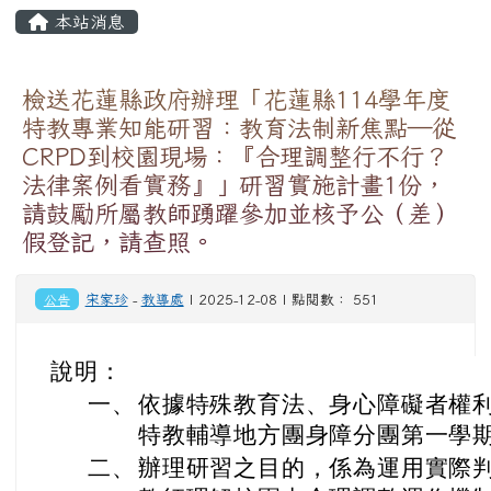
頁尾區域
主內容區域
本站消息
⏸
檢送花蓮縣政府辦理「花蓮縣114學年度
特教專業知能研習：教育法制新焦點—從
CRPD到校園現場：『合理調整行不行？
法律案例看實務』」研習實施計畫1份，
請鼓勵所屬教師踴躍參加並核予公（差）
假登記，請查照。
公告
宋家珍
-
教導處
| 2025-12-08 | 點閱數： 551
說明：
一、
依據特殊教育法、身心障礙者權利
特教輔導地方團身障分團第一學
二、
辦理研習之目的，係為運用實際