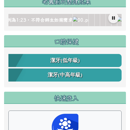
老舊廁所整建成果
mage/gallery_511959_1_oez.jpg title= rel=fgallery511959 
s/image/gallery_511959_2_dQJ.jpg title= rel=fgallery51195
cks/image/gallery_511959_3_4Oh.jpg title= rel=fgallery51
blocks/image/gallery_511959_4_sSR.jpg title= rel=fgallery
d_blocks/image/gallery_511959_5_htO.jpg title= rel=fgall
lc.edu.tw/uploads/tad_blocks/image/gallery_511959_6
link to https://www.cdps.hlc.edu.tw/uplo
link to https://www
link to https:
link to http
link to h
link to
link
口腔保健
潔牙(低年級)
潔牙(中高年級)
快速登入