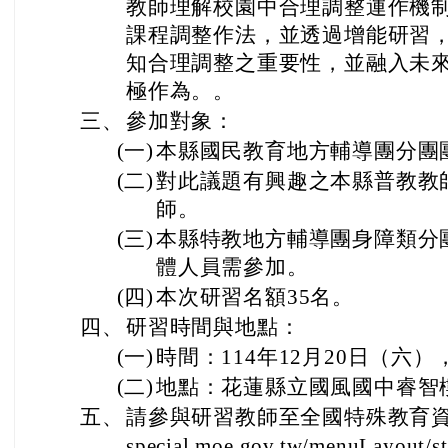
教師理解校園中合理調整運作機
課程調整作法，並透過增能研習
知合理調整之重要性，並融入未
極作為。。
三、
參加對象：
(一)
本縣國民教育地方輔導團分團
(二)
對此議題有興趣之本縣普教教
師。
(三)
本縣特教地方輔導團身障類分
體人員需參加。
(四)
本次研習名額35名。
四、
研習時間與地點：
(一)
時間：114年12月20日（六）
(二)
地點：花蓮縣立國風國中睿智
五、
請參與研習教師至全國特殊教育資訊網
special.moe.gov.tw/menuLayout/