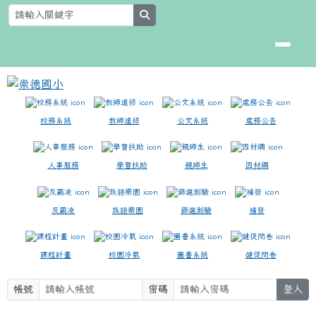
崇德國小
跳至主內容區
search
校務系統
教師進修
公文系統
處務公告
人事服務
學習扶助
親師生
因材網
反霸凌
族語樂園
篩選測驗
補發
課程計畫
校園冷氣
圖書系統
健促問卷
帳號
密碼
登入