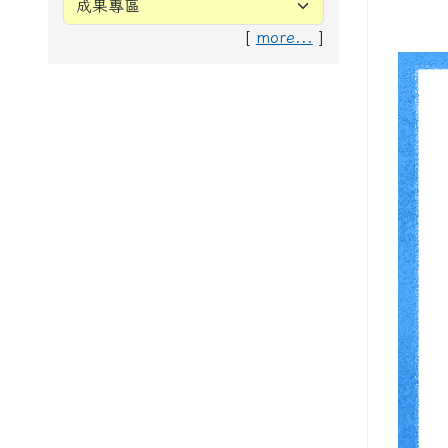
[
more...
]