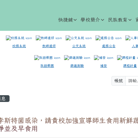
快捷鍵
學校簡介
民族教育
校務系統
教師進修
公文系統
處務公告
人
族語樂園
篩選測驗
補發
課程計畫
帳號
容區域
消息
李斯特菌感染，請貴校加強宣導師生食用新鮮
淨並及早食用