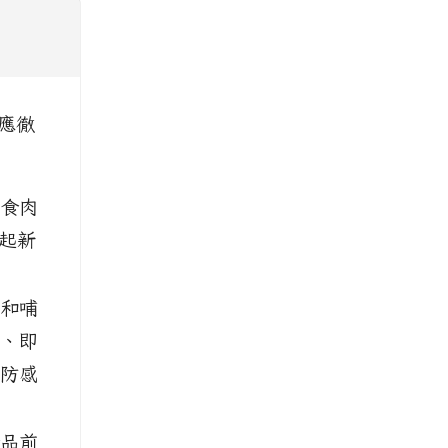
應徹
511959
廁需求， rel=fgallery511959 class=fancybox_gallery5119
el=fgallery511959 class=fancybox_gallery511959
fgallery511959 class=fancybox_gallery511959
fgallery511959 class=fancybox_gallery511959
fgallery511959 class=fancybox_gallery511959
fgallery511959 class=fancybox_gallery511959
fgallery511959 class=fancybox_gallery511959
59_6_wMu.jpg title=因此申請112年老舊廁所整建計畫。 rel=fgallery51
uploads/tad_blocks/image/gallery_511959_7_c2i.jpg 
//www.cdps.hlc.edu.tw/uploads/tad_blocks/image/gallery_5
食肉
起新
和哺
、即
防感
品前