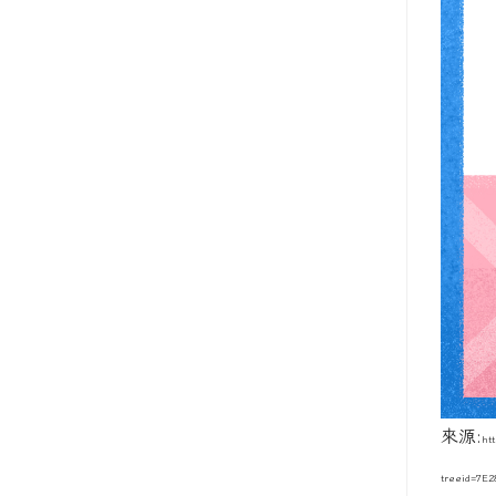
來源:
ht
treeid=7E