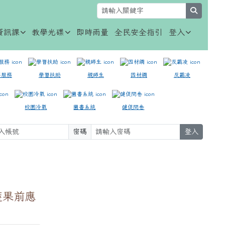
search
資訊課
教學光碟
即時雨量
全民安全指引
登入
事服務
學習扶助
親師生
因材網
反霸凌
校園冷氣
圖書系統
健促問卷
密碼
登入
⏸
蔬果前應