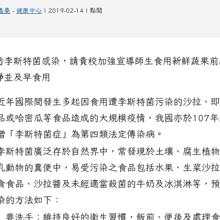
嘉晏
-
健康中心
| 2019-02-14 | 點閱
防李斯特菌感染，請貴校加強宣導師生食用新鮮蔬果前
淨並及早食用
gallery511959
gallery511959
gallery511959
gallery511959
gallery511959
老舊廁所整建計畫。 rel=fgallery511959 class=fancybox_gallery
llery_511959_7_c2i.jpg title=本校男生大便器比例為1:23，不符合師生如
tad_blocks/image/gallery_511959_8_sd8.png title=00.png r
ds/tad_blocks/image/gallery_511959_1_oez.jpg title= rel=
ds/tad_blocks/image/gallery_511959_2_dQJ.jpg title= rel=
ads/tad_blocks/image/gallery_511959_3_4Oh.jpg title= rel=
ads/tad_blocks/image/gallery_511959_4_sSR.jpg title= rel=
ads/tad_blocks/image/gallery_511959_5_htO.jpg title= rel=
ps.hlc.edu.tw/uploads/tad_blocks/image/gallery_5119
link to https://www.cdps.hlc.edu.tw/
link to https:
近年國際間發生多起因食用遭李斯特菌污染的沙拉、即
品或哈密瓜等食品造成的大規模疫情，我國亦於107年
增「李斯特菌症」為第四類法定傳染病。
李斯特菌廣泛存於自然界中，常發現於土壤、腐生植物
乳動物的糞便中，易受污染之食品包括水果、生菜沙拉
食食品、沙拉醬及未經適當殺菌的牛奶及冰淇淋等，預
染的方法如下：
要洗手：維持良好的衛生習慣，飯前、便後及處理食