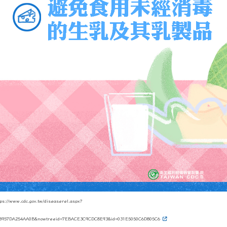
tps://www.cdc.gov.tw/diseaserel.aspx?
28957DA254AA0B&nowtreeid=7EBACE3C9CDC8E93&id=031E5050C6D805C6