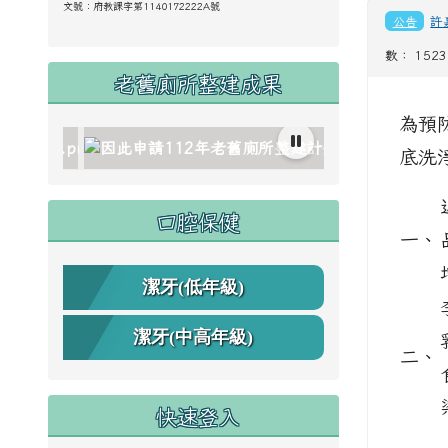
文號：
府教課字第1140172222A號
公告
許
數： 1523
老舊廁所整建成果
為預
底洗
1959_1_oez.jpg title= rel=fgallery511959 class=fancybox_
1959_2_dQJ.jpg title= rel=fgallery511959 class=fancybox_
11959_3_4Oh.jpg title= rel=fgallery511959 class=fancybox_
11959_4_sSR.jpg title= rel=fgallery511959 class=fancybox_
11959_5_htO.jpg title= rel=fgallery511959 class=fancybox_
locks/image/gallery_511959_6_wMu.jpg title=因此申請112年
://www.cdps.hlc.edu.tw/uploads/tad_blocks/image/ga
link to https://www.cdps.hlc.edu.tw/uploads/
link to https://www.cdps.hlc.edu.tw/uploa
link to https://www.cdps.hlc.edu.tw/uploa
link to https://www.cdps.hlc.edu.tw/uplo
link to https://www.cdps.hlc.edu.tw/uplo
link to https://www.cdps.hlc.edu.tw/uplo
link to https://www.cd
口腔保健
一、
潔牙(低年級)
潔牙(中高年級)
二、
快速登入