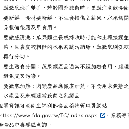
）
應澈底洗手雙手，若於國外旅遊時，更應注意飲食衛
要新鮮：食材要新鮮，不生食損傷之蔬果，水果切開
）
品製備後應及早食用。
要徹底清洗：瓜果類生長或採收時可能和土壤接觸並
）
染，且表皮較粗糙的水果易藏污納垢，應徹底刷洗乾
再行分切。
要生熟食分開：蔬果類產品通常不經加熱食用，處理
）
避免交叉污染。
要徹底加熱：肉類產品應徹底加熱，不食用未煮熟之
）
水產品及未經適當殺菌之乳製品。
相關資訊可至衛生福利部食品藥物管理署網站
(https://www.fda.gov.tw/TC/index.aspx
，業務專
治食品中毒專區查詢。