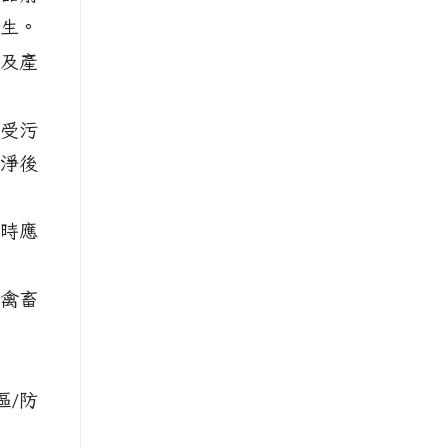
生。
及產
受污
淨後
時應
禽畜
區/防