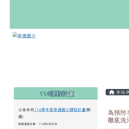
跳至主內容區
崇德國小
頁尾區域
主內
114課程計畫
左邊區域內容
本站
公告本校
114學年度崇德國小課程計畫
(點
為預防
選)
徹底洗
通過備查日期：114年8月28日