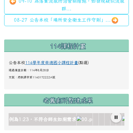
09-10 為落實流感防治管制措施，如發現疑似流感
群...
08-27 公告本校「場所安全衛生工作守則」...
左邊區域內容
114課程計畫
公告本校
114學年度崇德國小課程計畫
(點選)
通過備查日期：114年8月28日
文號：
府教課字第1140172222A號
老舊廁所整建成果
image/gallery_511959_1_oez.jpg title= rel=fgallery511959 
ks/image/gallery_511959_2_dQJ.jpg title= rel=fgallery5119
ocks/image/gallery_511959_3_4Oh.jpg title= rel=fgallery5
blocks/image/gallery_511959_4_sSR.jpg title= rel=fgaller
ad_blocks/image/gallery_511959_5_htO.jpg title= rel=fgall
hlc.edu.tw/uploads/tad_blocks/image/gallery_511959_
link to https://www.cdps.hlc.edu.tw/uplo
link to https://ww
link to https
link to htt
link to 
link t
lin