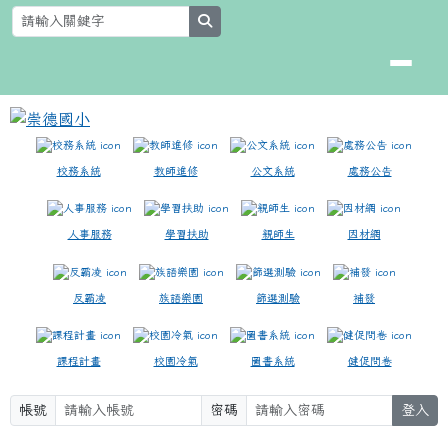
崇德國小
跳至主內容區
search
校務系統
教師進修
公文系統
處務公告
人事服務
學習扶助
親師生
因材網
反霸凌
族語樂園
篩選測驗
補發
課程計畫
校園冷氣
圖書系統
健促問卷
帳號
密碼
登入