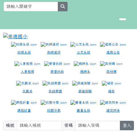
崇德國小
跳至主內容區
search
校務系統
教師進修
公文系統
處務公告
人事服務
學習扶助
親師生
因材網
反霸凌
族語樂園
篩選測驗
補發
課程計畫
校園冷氣
圖書系統
健促問卷
帳號
密碼
登入