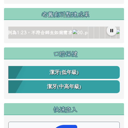
老舊廁所整建成果
mage/gallery_511959_1_oez.jpg title= rel=fgallery511959 c
/image/gallery_511959_2_dQJ.jpg title= rel=fgallery51195
cks/image/gallery_511959_3_4Oh.jpg title= rel=fgallery511
locks/image/gallery_511959_4_sSR.jpg title= rel=fgallery
_blocks/image/gallery_511959_5_htO.jpg title= rel=fgalle
c.edu.tw/uploads/tad_blocks/image/gallery_511959_6_
link to https://www.cdps.hlc.edu.tw/uploa
link to https://www
link to https:/
link to http
link to ht
link to
link 
口腔保健
潔牙(低年級)
潔牙(中高年級)
快速登入