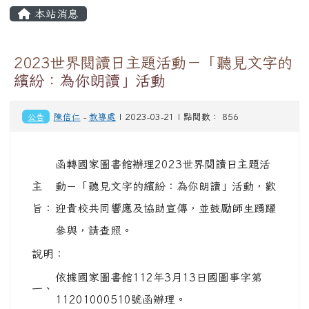
頁尾區域
主內容區域
本站消息
⏸
2023世界閱讀日主題活動－「聽見文字的
繽紛：為你朗讀」活動
公告
陳信仁
-
教導處
| 2023-03-21 | 點閱數： 856
函轉國家圖書館辦理2023世界閱讀日主題活
主
動－「聽見文字的繽紛：為你朗讀」活動，歡
旨：
迎貴校共同響應及協助宣傳，並鼓勵師生踴躍
參與，請查照。
說明：
依據國家圖書館112年3月13日國圖事字第
一、
11201000510號函辦理。