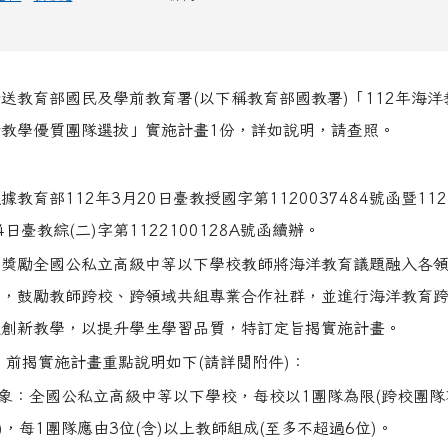
送教育部國民及學前教育署(以下稱教育部國教署)「112年海洋
新教學優質團隊選拔」實施計畫1份，詳如說明，請查照。
image/gallery_511959_1_oez.jpg title= rel=fgallery511959 
image/gallery_511959_2_dQJ.jpg title= rel=fgallery511959
image/gallery_511959_3_4Oh.jpg title= rel=fgallery511959
image/gallery_511959_4_sSR.jpg title= rel=fgallery511959
image/gallery_511959_5_htO.jpg title= rel=fgallery511959
/uploads/tad_blocks/image/gallery_511959_6_wMu.jpg 
link to https://www.cdps.hlc.edu.tw/uploads/tad_b
link to https://www.cdps.hlc.
link to https://www.cdps.
link to https://www.cdps.
link to https://www.cdps.
link to https://www.cdps.
link to https://www.cdps.
link to 
據教育部112年3月20日臺教授國字第1120037484號函暨11
4日臺教綜(二)字第1122100128A號函續辦。
為獎勵全國公私立高級中等以下學校教師將海洋教育議題融入各
學，鼓勵教師跨校、跨領域共組專業合作社群，並進行海洋教育
題創新教學，以提升學生學習品質，特訂定旨揭實施計畫。
前揭實施計畫重點說明如下(請詳閱附件)：
象：全國公私立高級中等以下學校，每校以1團隊為限(跨校團隊
)，每1團隊應由3位(含)以上教師組成(至多不超過6位)。