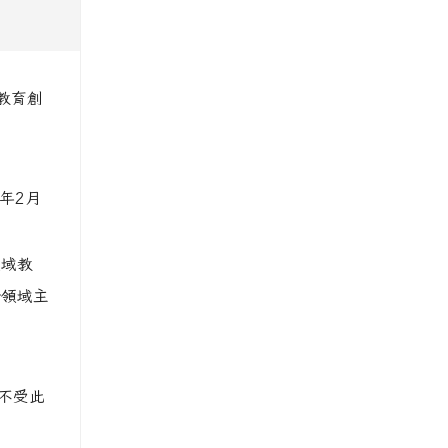
教育創
class=fancybox_gallery511959
 class=fancybox_gallery511959
 class=fancybox_gallery511959
 class=fancybox_gallery511959
 class=fancybox_gallery511959
title=因此申請112年老舊廁所整建計畫。 rel=fgallery511959 class=fa
locks/image/gallery_511959_7_c2i.jpg title=本校男生大便器
edu.tw/uploads/tad_blocks/image/gallery_511959_8_sd8.pn
hlc.edu.tw/uploads/tad_blocks/image/gallery_511959_1_oez.
hlc.edu.tw/uploads/tad_blocks/image/gallery_511959_2_dQJ
hlc.edu.tw/uploads/tad_blocks/image/gallery_511959_3_4Oh
hlc.edu.tw/uploads/tad_blocks/image/gallery_511959_4_sSR
hlc.edu.tw/uploads/tad_blocks/image/gallery_511959_5_htO
https://www.cdps.hlc.edu.tw/uploads/tad_blocks/imag
link to https://www.cdp
2年2月
領域教
跨領域主
不受此