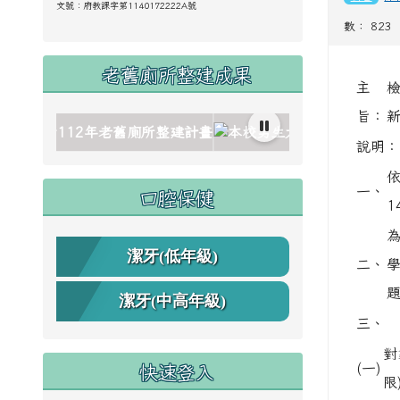
文號：
府教課字第1140172222A號
數： 823
老舊廁所整建成果
主
檢
旨：
link to https://www.cdps.hlc.edu.tw/uploads/tad_blocks/
link to https://www.cdps.hlc.edu.tw/uploads/tad_blocks/
link to https://www.cdps.hlc.edu.tw/uploads/tad_blocks/
link to https://www.cdps.hlc.edu.tw/uploads/tad_blocks/
link to https://www.cdps.hlc.edu.tw/uploads/tad_blocks/
link to https://www.cdps.hlc.edu.tw
說明：
依
口腔保健
一、
1
潔牙(低年級)
二、
潔牙(中高年級)
三、
對
快速登入
(一)
限