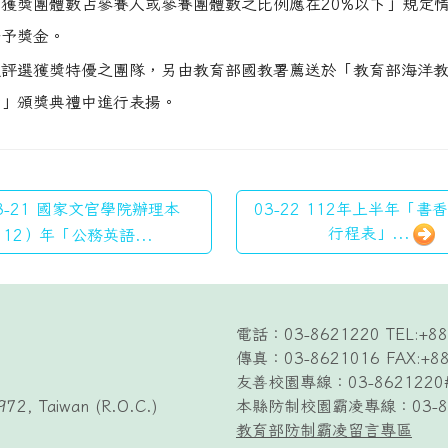
或獲獎團體數占參賽人或參賽團體數之比例應在20%以下」規定
發予獎金。
經評選獲獎特優之團隊，另由教育部國教署薦送於「教育部海洋
獎」頒獎典禮中進行表揚。
3-21 國家文官學院辦理本
03-22 112年上半年「書
行程表」...
112）年「公務英語...
電話：03-8621220 TEL:+88
傳真：03-8621016 FAX:+88
友善校園專線：03-8621220
972, Taiwan (R.O.C.)
本縣防制校園霸凌專線：03-84
教育部防制霸凌留言專區