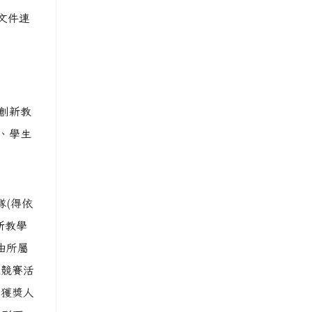
關文件連
創新教
、學生
隊(得依
新教學
由所屬
性競賽活
「獲獎人