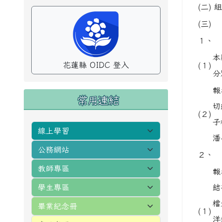
(二)
組
(三)
１、
本
花蓮縣 OIDC 登入
(１)
分
報
常用連結
切
(２)
子
潘
２、
報
結
檔
(１)
洋