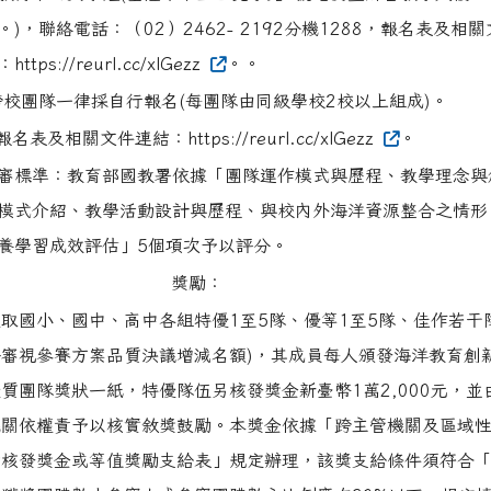
。)，聯絡電話：（02）2462- 2192分機1288，報名表及相
https://reurl.cc/xlGezz
。。
跨校團隊一律採自行報名(每團隊由同級學校2校以上組成)。
報名表及相關文件連結：https://reurl.cc/xlGezz
。
審標準：教育部國教署依據「團隊運作模式與歷程、教學理念與
模式介紹、教學活動設計與歷程、與校內外海洋資源整合之情形
養學習成效評估」5個項次予以評分。
獎勵：
取國小、國中、高中各組特優1至5隊、優等1至5隊、佳作若干
評審視參賽方案品質決議增減名額)，其成員每人頒發海洋教育創
質團隊獎狀一紙，特優隊伍另核發獎金新臺幣1萬2,000元，並
機關依權責予以核實敘獎鼓勵。本獎金依據「跨主管機關及區域
動核發獎金或等值獎勵支給表」規定辦理，該獎支給條件須符合