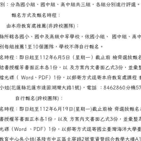
別：分為國小組、國中組、高中組共三組，各組分別進行評選。
報名方式及報名時程：
由本府教育處推薦(非跨校團隊)：
縣所轄各國小、國中及高級中等學校，依國小組、 國中組、高
別每組推薦1至10個團隊，學校不得自行報名。
名時程：即日起至112年6月5日（星期一）截止前 檢齊選拔報
結書授權等書面正本各1份，以 及方案內文書面乙式3份，並彙
檔光碟（ Word、PDF）1份，以郵寄方式逕寄本府教育處課程 
小姐(花蓮縣花蓮市達固湖灣大路1號)，電話 ：8462860分機5
自行報名(跨校團隊)：
名時程：即日起至112年6月19日(星期一)截止前檢 齊選拔報
書授權等書面正本各1份，以及 方案內文書面乙式3份，並彙整
光碟（Word 、PDF）1份，以郵寄方式逕寄國立臺灣海洋大學臺
教育中心吳小姐(基隆市中正區北寧路2號電資暨綜合教學大樓A1