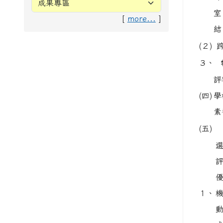
室
[
more...
]
結：
(２)
３、
評
(四)
學
素
(五)
選
優
１、