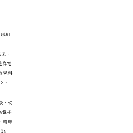
中職組
名表、
整為電
教學科
72。
名表、切
為電子
 灣海
06