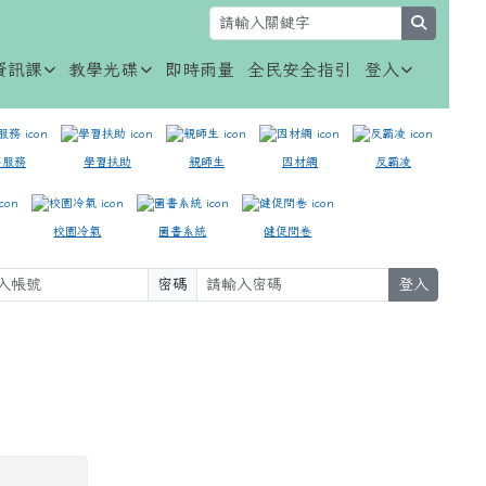
search
資訊課
教學光碟
即時雨量
全民安全指引
登入
事服務
學習扶助
親師生
因材網
反霸凌
校園冷氣
圖書系統
健促問卷
密碼
登入
⏸