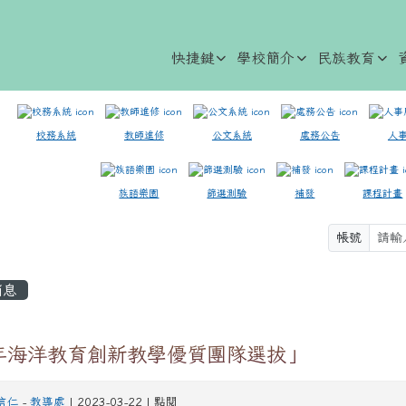
快捷鍵
學校簡介
民族教育
校務系統
教師進修
公文系統
處務公告
人
族語樂園
篩選測驗
補發
課程計畫
帳號
容區域
消息
2年海洋教育創新教學優質團隊選拔」
信仁
-
教導處
| 2023-03-22 | 點閱