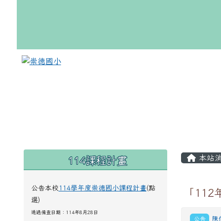
跳至主內容區
崇德國小
頁尾區域
主內
114課程計畫
左邊區域內容
本站
公告本校
114學年度崇德國小課程計畫
(點
「11
選)
通過備查日期：114年8月28日
公告
陳