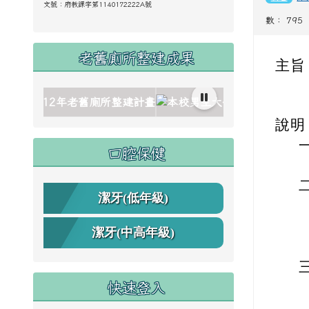
文號：
府教課字第1140172222A號
數： 795
老舊廁所整建成果
主旨
nk to https://www.cdps.hlc.edu.tw/uploads/tad_blocks/ima
nk to https://www.cdps.hlc.edu.tw/uploads/tad_blocks/ima
nk to https://www.cdps.hlc.edu.tw/uploads/tad_blocks/ima
ink to https://www.cdps.hlc.edu.tw/uploads/tad_blocks/ima
ink to https://www.cdps.hlc.edu.tw/uploads/tad_blocks/ima
link to https://www.cdps.hlc.edu.tw/up
li
說明
口腔保健
潔牙(低年級)
潔牙(中高年級)
快速登入