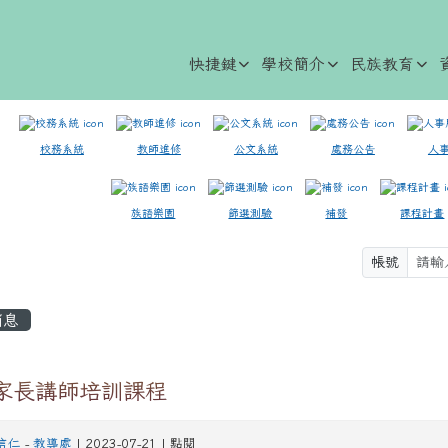
快捷鍵
學校簡介
民族教育
校務系統
教師進修
公文系統
處務公告
人
族語樂園
篩選測驗
補發
課程計畫
帳號
容區域
消息
家長講師培訓課程
信仁
-
教導處
| 2023-07-21 | 點閱