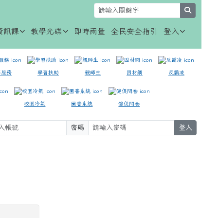
search
資訊課
教學光碟
即時雨量
全民安全指引
登入
事服務
學習扶助
親師生
因材網
反霸凌
校園冷氣
圖書系統
健促問卷
密碼
登入
⏸