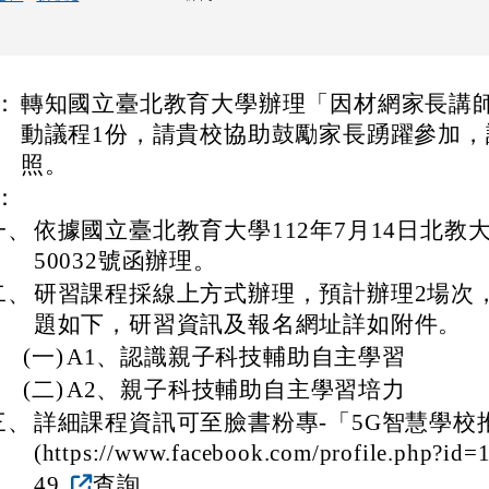
：
轉知國立臺北教育大學辦理「因材網家長講
動議程1份，請貴校協助鼓勵家長踴躍參加，
照。
ge/gallery_511959_1_oez.jpg title= rel=fgallery511959 cla
ge/gallery_511959_2_dQJ.jpg title= rel=fgallery511959 cl
ge/gallery_511959_3_4Oh.jpg title= rel=fgallery511959 cl
ge/gallery_511959_4_sSR.jpg title= rel=fgallery511959 cl
ge/gallery_511959_5_htO.jpg title= rel=fgallery511959 cl
loads/tad_blocks/image/gallery_511959_6_wMu.jpg tit
nk to https://www.cdps.hlc.edu.tw/uploads/tad_bloc
link to https://www.cdps.hlc.ed
link to https://www.cdps.hlc
link to https://www.cdps.hlc
link to https://www.cdps.hlc
link to https://www.cdps.hlc
link to https://www.cdps.hlc
link to ht
：
一、
依據國立臺北教育大學112年7月14日北教大
50032號函辦理。
二、
研習課程採線上方式辦理，預計辦理2場次
題如下，研習資訊及報名網址詳如附件。
(一)
A1、認識親子科技輔助自主學習
(二)
A2、親子科技輔助自主學習培力
三、
詳細課程資訊可至臉書粉專-「5G智慧學校
(https://www.facebook.com/profile.php?id
49
查詢。