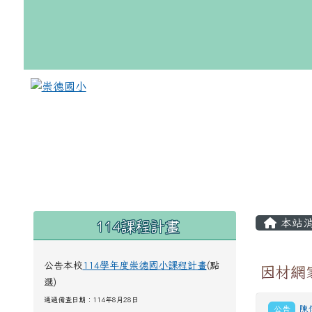
跳至主內容區
崇德國小
頁尾區域
主內
114課程計畫
左邊區域內容
本站
公告本校
114學年度崇德國小課程計畫
(點
因材網
選)
通過備查日期：114年8月28日
公告
陳