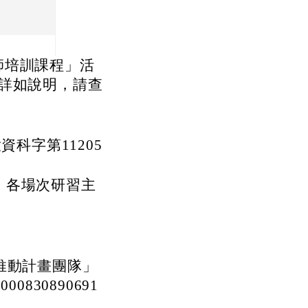
師培訓課程」活
詳如說明，請查
ss=fancybox_gallery511959
ass=fancybox_gallery511959
ass=fancybox_gallery511959
ass=fancybox_gallery511959
ass=fancybox_gallery511959
le=因此申請112年老舊廁所整建計畫。 rel=fgallery511959 class=fancy
ks/image/gallery_511959_7_c2i.jpg title=本校男生大便器比例為
u.tw/uploads/tad_blocks/image/gallery_511959_8_sd8.png t
.edu.tw/uploads/tad_blocks/image/gallery_511959_1_oez.jpg
.edu.tw/uploads/tad_blocks/image/gallery_511959_2_dQJ.jp
.edu.tw/uploads/tad_blocks/image/gallery_511959_3_4Oh.jp
.edu.tw/uploads/tad_blocks/image/gallery_511959_4_sSR.jp
.edu.tw/uploads/tad_blocks/image/gallery_511959_5_htO.jp
tps://www.cdps.hlc.edu.tw/uploads/tad_blocks/image/g
link to https://www.cdps.
li
資科字第11205
，各場次研習主
推動計畫團隊」
=1000830890691