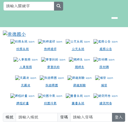
崇德國小
跳至主內容區
search
校務系統
教師進修
公文系統
處務公告
人事服務
學習扶助
親師生
因材網
反霸凌
族語樂園
篩選測驗
補發
課程計畫
校園冷氣
圖書系統
健促問卷
帳號
密碼
登入