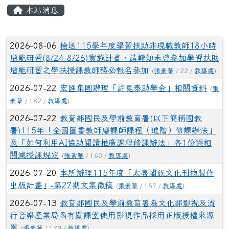
頁尾區域
主內容區域
本站消息
⏸
文章列表
2026-08-06
檢送115學年度學習扶助非現職教師18小時
增能研習(8/24-8/26)實施計畫，請轉知未曾參加學習扶助
增能研習之學扶授課教師務必報名參加
(
張素華
/ 22 /
教導處
)
2026-07-22
宏匯集團辦理「許崑泰助學金」相關資料
(
張
素華
/ 182 /
教導處
)
2026-07-22
教育部國民及學前教育署(以下簡稱國教
署)115年「全國圖書教師磨課師課程（進階）修課辦法」
及「如何利用AI協助閱讀推廣課程修課辦法」各1份與相
關減授課規定
(
張素華
/ 160 /
教導處
)
2026-07-20
本所辦理115年度「太魯閣族文化刊物製作
出版計畫」-第27期文案徵稿
(
張素華
/ 157 /
教導處
)
2026-07-13
教育部國民及學前教育署為文化部影視及流
行音樂產業局函有關課堂使用影視作品採用正版授權來源
案
(
張素華
/ 179 /
教導處
)