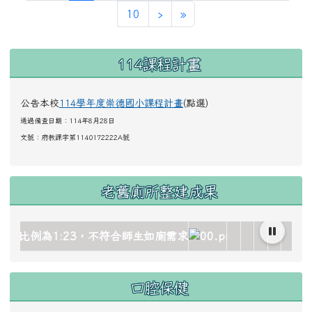
下一頁
最後頁
10
›
»
左邊區域內容
114課程計畫
公告本校
114學年度崇德國小課程計畫
(點選)
通過備查日期：114年8月28日
文號：
府教課字第1140172222A號
老舊廁所整建成果
/image/gallery_511959_1_oez.jpg title= rel=fgallery511959
ks/image/gallery_511959_2_dQJ.jpg title= rel=fgallery511
locks/image/gallery_511959_3_4Oh.jpg title= rel=fgallery
_blocks/image/gallery_511959_4_sSR.jpg title= rel=fgalle
tad_blocks/image/gallery_511959_5_htO.jpg title= rel=fgal
hlc.edu.tw/uploads/tad_blocks/image/gallery_511959_
link to https://www.cdps.hlc.edu.tw/upl
link to https://w
link to https
link to ht
link to 
link 
lin
口腔保健