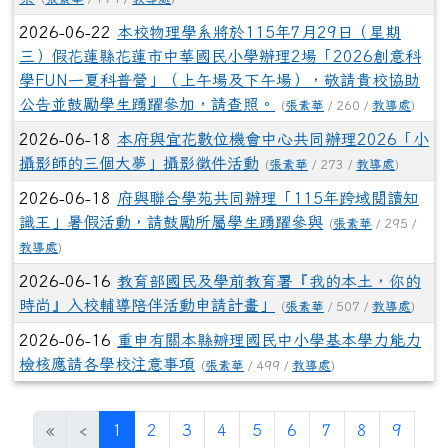
2026-06-22
本校物理學系將於115年7月29日（星期
三）假花蓮縣花蓮市中華國民小學辦理2場「2026創意科
學FUN一夏科普營」（上午場及下午場），敬請貴校協助
公告並鼓勵學生踴躍參加，請查照。
(
張素華
/ 260 /
教導處
)
2026-06-18
本府與宜花數位機會中心共同辦理2026「小
攝影師的三個大夢」攝影徵件活動
(
張素華
/ 273 /
教導處
)
2026-06-18
府與聯合學苑共同辦理「115年跨域閱讀知
識王」暑假活動，請鼓勵所屬學生踴躍參與
(
張素華
/ 295 /
教導處
)
2026-06-16
教育部國民及學前教育署『我的本土，你的
時尚』入校輔導陪伴活動申請計畫」
(
張素華
/ 507 /
教導處
)
2026-06-16
重申有關本縣辧理國民中小學基本學力能力
檢核應請各學校注意事項
(
張素華
/ 499 /
教導處
)
(目前頁次)
«
‹
1
2
3
4
5
6
7
8
9