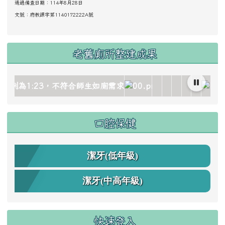
通過備查日期：114年8月28日
文號：
府教課字第1140172222A號
老舊廁所整建成果
age/gallery_511959_1_oez.jpg title= rel=fgallery511959 cl
image/gallery_511959_2_dQJ.jpg title= rel=fgallery511959
ks/image/gallery_511959_3_4Oh.jpg title= rel=fgallery511
ocks/image/gallery_511959_4_sSR.jpg title= rel=fgallery5
_blocks/image/gallery_511959_5_htO.jpg title= rel=fgaller
c.edu.tw/uploads/tad_blocks/image/gallery_511959_6_
link to https://www.cdps.hlc.edu.tw/upload
link to https://www.
link to https:/
link to https
link to ht
link to 
link t
口腔保健
潔牙(低年級)
潔牙(中高年級)
快速登入