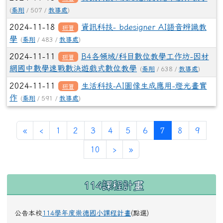
(
秦翔
/ 507 /
教導處
)
2024-11-18
資訊科技- bdesigner AI語音辨識教
研習
學
(
秦翔
/ 483 /
教導處
)
2024-11-11
B4各領域/科目數位教學工作坊-因材
研習
網國中數學速戰數決遊戲式數位教學
(
秦翔
/ 638 /
教導處
)
2024-11-11
生活科技-AI圖像生成應用-燈光畫實
研習
作
(
秦翔
/ 591 /
教導處
)
第一頁
上一頁
(目前頁次)
«
‹
1
2
3
4
5
6
7
8
9
下一頁
最後頁
10
›
»
左邊區域內容
114課程計畫
公告本校
114學年度崇德國小課程計畫
(點選)