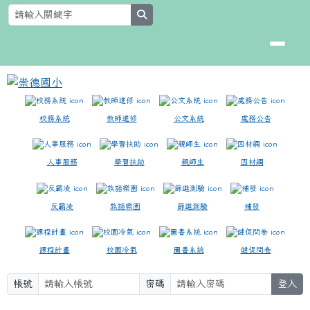
崇德國小
跳至主內容區
search
校務系統
教師進修
公文系統
處務公告
人事服務
學習扶助
親師生
因材網
反霸凌
族語樂園
篩選測驗
補發
課程計畫
校園冷氣
圖書系統
健促問卷
帳號
密碼
登入