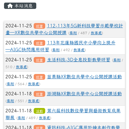
頁尾區域
主內容區域
本站消息
⏸
文章列表
2024-11-25
112-113年5G新科技學習示範學校計
研習
畫—XR數位共學中心公開授課
(
秦翔
/ 487 /
教導處
)
2024-11-25
113年花蓮縣國民中小學向上提升
研習
─AIGC快閃應用研習
(
秦翔
/ 492 /
教導處
)
2024-11-25
生活科技-3D全息投影教學研習
研習
(
秦翔
/
510 /
教導處
)
2024-11-25
苗栗縣XR數位共學中心公開授課活動
研習
(
秦翔
/ 564 /
教導處
)
2024-11-18
澎湖縣XR數位共學中心公開授課活動
研習
(
秦翔
/ 551 /
教導處
)
2024-11-18
第六屆科技數位學習與藝術教育成果
活動
聯展
(
秦翔
/ 489 /
教導處
)
2024-11-18
資訊科技-AIGC應用於繪本創作教學
研習