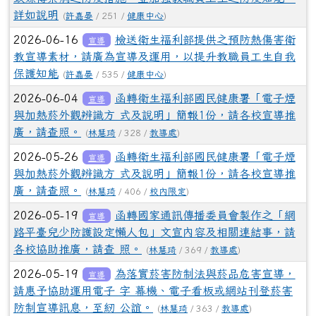
詳如說明
(
許嘉晏
/ 251 /
健康中心
)
2026-06-16
檢送衛生福利部提供之預防熱傷害衛
宣導
教宣導素材，請廣為宣導及運用，以提升教職員工生自我
保護知能
(
許嘉晏
/ 535 /
健康中心
)
2026-06-04
函轉衛生福利部國民健康署「電子煙
宣導
與加熱菸外觀辨識方 式及說明」簡報1份，請各校宣導推
廣，請查照。
(
林慧琦
/ 328 /
教導處
)
2026-05-26
函轉衛生福利部國民健康署「電子煙
宣導
與加熱菸外觀辨識方 式及說明」簡報1份，請各校宣導推
廣，請查照。
(
林慧琦
/ 406 /
校內限定
)
2026-05-19
函轉國家通訊傳播委員會製作之「網
宣導
路平臺兒少防護設定懶人包」文宣內容及相關連結事，請
各校協助推廣，請查 照。
(
林慧琦
/ 369 /
教導處
)
2026-05-19
為落實菸害防制法與菸品危害宣導，
宣導
請惠予協助運用電子 字 幕機、電子看板或網站刊登菸害
防制宣導訊息，至紉 公誼。
(
林慧琦
/ 363 /
教導處
)