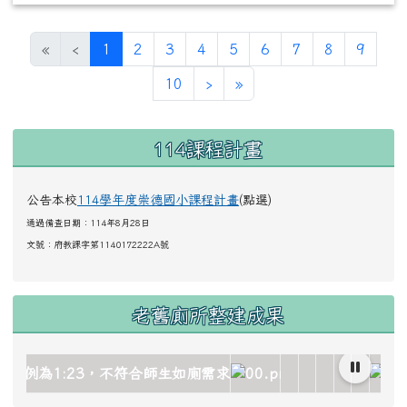
(目前頁次)
«
‹
1
2
3
4
5
6
7
8
9
下一頁
最後頁
10
›
»
左邊區域內容
114課程計畫
公告本校
114學年度崇德國小課程計畫
(點選)
通過備查日期：114年8月28日
文號：
府教課字第1140172222A號
老舊廁所整建成果
mage/gallery_511959_1_oez.jpg title= rel=fgallery511959 c
/image/gallery_511959_2_dQJ.jpg title= rel=fgallery51195
cks/image/gallery_511959_3_4Oh.jpg title= rel=fgallery511
locks/image/gallery_511959_4_sSR.jpg title= rel=fgallery
_blocks/image/gallery_511959_5_htO.jpg title= rel=fgalle
c.edu.tw/uploads/tad_blocks/image/gallery_511959_6_
link to https://www.cdps.hlc.edu.tw/uploa
link to https://www
link to https:/
link to http
link to ht
link to
link 