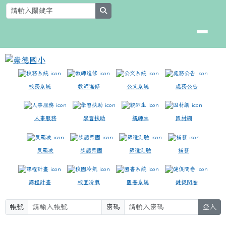
崇德國小
跳至主內容區
search
校務系統
教師進修
公文系統
處務公告
人事服務
學習扶助
親師生
因材網
反霸凌
族語樂園
篩選測驗
補發
課程計畫
校園冷氣
圖書系統
健促問卷
帳號
密碼
登入