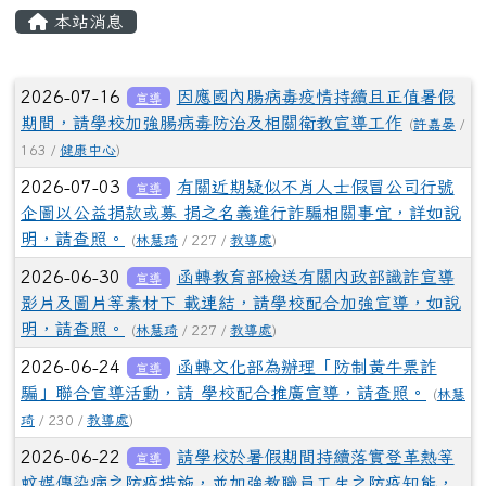
頁尾區域
主內容區域
本站消息
⏸
文章列表
2026-07-16
因應國內腸病毒疫情持續且正值暑假
宣導
期間，請學校加強腸病毒防治及相關衛教宣導工作
(
許嘉晏
/
163 /
健康中心
)
2026-07-03
有關近期疑似不肖人士假冒公司行號
宣導
企圖以公益捐款或募 捐之名義進行詐騙相關事宜，詳如說
明，請查照。
(
林慧琦
/ 227 /
教導處
)
2026-06-30
函轉教育部檢送有關內政部識詐宣導
宣導
影片及圖片等素材下 載連結，請學校配合加強宣導，如說
明，請查照。
(
林慧琦
/ 227 /
教導處
)
2026-06-24
函轉文化部為辦理「防制黃牛票詐
宣導
騙」聯合宣導活動，請 學校配合推廣宣導，請查照。
(
林慧
琦
/ 230 /
教導處
)
2026-06-22
請學校於暑假期間持續落實登革熱等
宣導
蚊媒傳染病之防疫措施，並加強教職員工生之防疫知能，